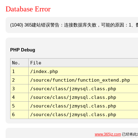
Database Error
(1040) 365建站错误警告：连接数据库失败，可能的原因：1、数
PHP Debug
No.
File
1
/index.php
2
/source/function/function_extend.php
3
/source/class/jzmysql.class.php
4
/source/class/jzmysql.class.php
5
/source/class/jzmysql.class.php
6
/source/class/jzmysql.class.php
www.365jz.com
已经将此