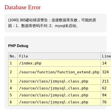
Database Error
(1040) 365建站错误警告：连接数据库失败，可能的原
因：1、数据库密码不对; 2、mysql未启动。
PHP Debug
No.
File
Line
1
/index.php
14
2
/source/function/function_extend.php
324
3
/source/class/jzmysql.class.php
211
4
/source/class/jzmysql.class.php
62
5
/source/class/jzmysql.class.php
94
6
/source/class/jzmysql.class.php
76