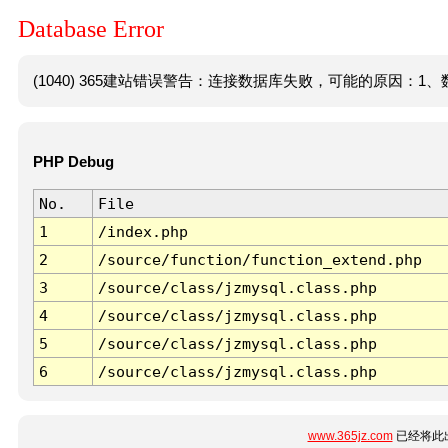
Database Error
(1040) 365建站错误警告：连接数据库失败，可能的原因：1、数
PHP Debug
No.
File
1
/index.php
2
/source/function/function_extend.php
3
/source/class/jzmysql.class.php
4
/source/class/jzmysql.class.php
5
/source/class/jzmysql.class.php
6
/source/class/jzmysql.class.php
www.365jz.com
已经将此