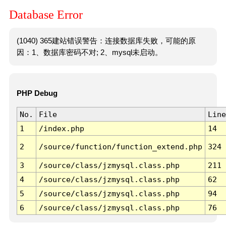
Database Error
(1040) 365建站错误警告：连接数据库失败，可能的原
因：1、数据库密码不对; 2、mysql未启动。
PHP Debug
No.
File
Line
1
/index.php
14
2
/source/function/function_extend.php
324
3
/source/class/jzmysql.class.php
211
4
/source/class/jzmysql.class.php
62
5
/source/class/jzmysql.class.php
94
6
/source/class/jzmysql.class.php
76