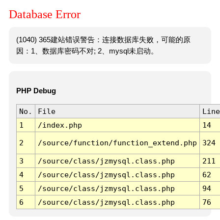
Database Error
(1040) 365建站错误警告：连接数据库失败，可能的原
因：1、数据库密码不对; 2、mysql未启动。
PHP Debug
No.
File
Line
1
/index.php
14
2
/source/function/function_extend.php
324
3
/source/class/jzmysql.class.php
211
4
/source/class/jzmysql.class.php
62
5
/source/class/jzmysql.class.php
94
6
/source/class/jzmysql.class.php
76