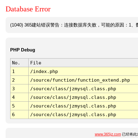
Database Error
(1040) 365建站错误警告：连接数据库失败，可能的原因：1、数
PHP Debug
No.
File
1
/index.php
2
/source/function/function_extend.php
3
/source/class/jzmysql.class.php
4
/source/class/jzmysql.class.php
5
/source/class/jzmysql.class.php
6
/source/class/jzmysql.class.php
www.365jz.com
已经将此