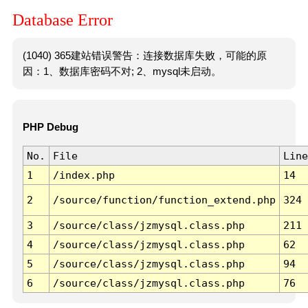
Database Error
(1040) 365建站错误警告：连接数据库失败，可能的原
因：1、数据库密码不对; 2、mysql未启动。
PHP Debug
No.
File
Line
1
/index.php
14
2
/source/function/function_extend.php
324
3
/source/class/jzmysql.class.php
211
4
/source/class/jzmysql.class.php
62
5
/source/class/jzmysql.class.php
94
6
/source/class/jzmysql.class.php
76