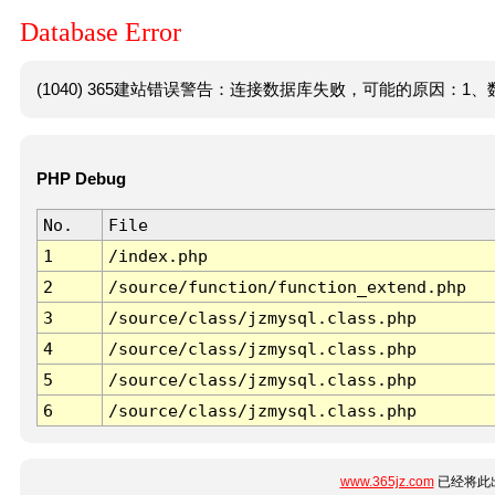
Database Error
(1040) 365建站错误警告：连接数据库失败，可能的原因：1、数
PHP Debug
No.
File
1
/index.php
2
/source/function/function_extend.php
3
/source/class/jzmysql.class.php
4
/source/class/jzmysql.class.php
5
/source/class/jzmysql.class.php
6
/source/class/jzmysql.class.php
www.365jz.com
已经将此