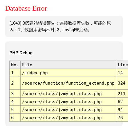
Database Error
(1040) 365建站错误警告：连接数据库失败，可能的原
因：1、数据库密码不对; 2、mysql未启动。
PHP Debug
No.
File
Line
1
/index.php
14
2
/source/function/function_extend.php
324
3
/source/class/jzmysql.class.php
211
4
/source/class/jzmysql.class.php
62
5
/source/class/jzmysql.class.php
94
6
/source/class/jzmysql.class.php
76