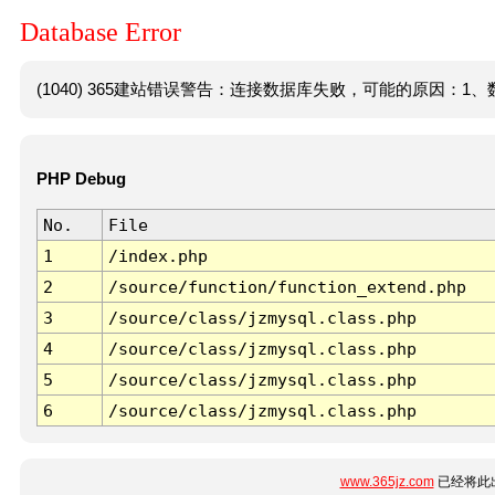
Database Error
(1040) 365建站错误警告：连接数据库失败，可能的原因：1、数
PHP Debug
No.
File
1
/index.php
2
/source/function/function_extend.php
3
/source/class/jzmysql.class.php
4
/source/class/jzmysql.class.php
5
/source/class/jzmysql.class.php
6
/source/class/jzmysql.class.php
www.365jz.com
已经将此