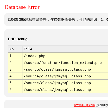
Database Error
(1040) 365建站错误警告：连接数据库失败，可能的原因：1、数
PHP Debug
No.
File
1
/index.php
2
/source/function/function_extend.php
3
/source/class/jzmysql.class.php
4
/source/class/jzmysql.class.php
5
/source/class/jzmysql.class.php
6
/source/class/jzmysql.class.php
www.365jz.com
已经将此