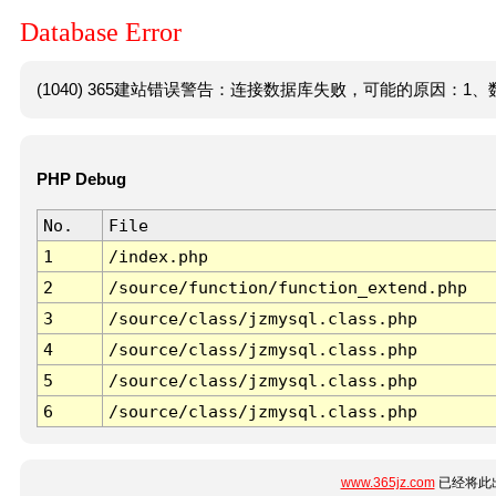
Database Error
(1040) 365建站错误警告：连接数据库失败，可能的原因：1、数
PHP Debug
No.
File
1
/index.php
2
/source/function/function_extend.php
3
/source/class/jzmysql.class.php
4
/source/class/jzmysql.class.php
5
/source/class/jzmysql.class.php
6
/source/class/jzmysql.class.php
www.365jz.com
已经将此