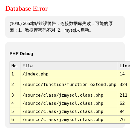
Database Error
(1040) 365建站错误警告：连接数据库失败，可能的原
因：1、数据库密码不对; 2、mysql未启动。
PHP Debug
No.
File
Line
1
/index.php
14
2
/source/function/function_extend.php
324
3
/source/class/jzmysql.class.php
211
4
/source/class/jzmysql.class.php
62
5
/source/class/jzmysql.class.php
94
6
/source/class/jzmysql.class.php
76