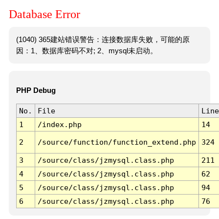
Database Error
(1040) 365建站错误警告：连接数据库失败，可能的原
因：1、数据库密码不对; 2、mysql未启动。
PHP Debug
No.
File
Line
1
/index.php
14
2
/source/function/function_extend.php
324
3
/source/class/jzmysql.class.php
211
4
/source/class/jzmysql.class.php
62
5
/source/class/jzmysql.class.php
94
6
/source/class/jzmysql.class.php
76