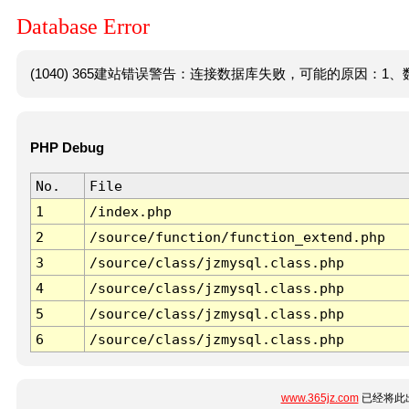
Database Error
(1040) 365建站错误警告：连接数据库失败，可能的原因：1、数
PHP Debug
No.
File
1
/index.php
2
/source/function/function_extend.php
3
/source/class/jzmysql.class.php
4
/source/class/jzmysql.class.php
5
/source/class/jzmysql.class.php
6
/source/class/jzmysql.class.php
www.365jz.com
已经将此