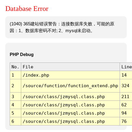
Database Error
(1040) 365建站错误警告：连接数据库失败，可能的原
因：1、数据库密码不对; 2、mysql未启动。
PHP Debug
No.
File
Line
1
/index.php
14
2
/source/function/function_extend.php
324
3
/source/class/jzmysql.class.php
211
4
/source/class/jzmysql.class.php
62
5
/source/class/jzmysql.class.php
94
6
/source/class/jzmysql.class.php
76