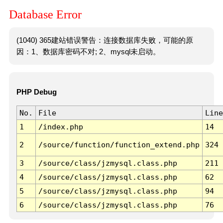
Database Error
(1040) 365建站错误警告：连接数据库失败，可能的原
因：1、数据库密码不对; 2、mysql未启动。
PHP Debug
No.
File
Line
1
/index.php
14
2
/source/function/function_extend.php
324
3
/source/class/jzmysql.class.php
211
4
/source/class/jzmysql.class.php
62
5
/source/class/jzmysql.class.php
94
6
/source/class/jzmysql.class.php
76