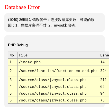
Database Error
(1040) 365建站错误警告：连接数据库失败，可能的原
因：1、数据库密码不对; 2、mysql未启动。
PHP Debug
No.
File
Line
1
/index.php
14
2
/source/function/function_extend.php
324
3
/source/class/jzmysql.class.php
211
4
/source/class/jzmysql.class.php
62
5
/source/class/jzmysql.class.php
94
6
/source/class/jzmysql.class.php
76